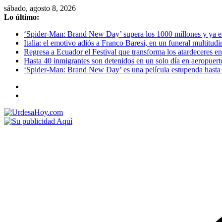
Saltar
sábado, agosto 8, 2026
al
Lo último:
contenido
‘Spider-Man: Brand New Day’ supera los 1000 millones y ya es o
Italia: el emotivo adiós a Franco Baresi, en un funeral multitud
Regresa a Ecuador el Festival que transforma los atardeceres en
Hasta 40 inmigrantes son detenidos en un solo día en aeropuert
‘Spider-Man: Brand New Day’ es una película estupenda hasta 