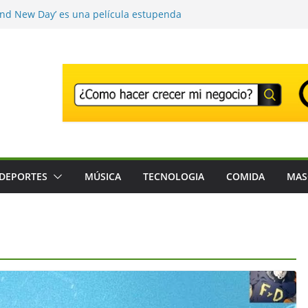
and New Day’ es una película estupenda
e un error demasiado habitual en Marvel
nd New Day’ supera los 1000 millones y ya
una de las películas más taquilleras de
s
o adiós a Franco Baresi, en un funeral
n Milán
r el Festival que transforma los
na experiencia musical irrepetible: Corona
ntes son detenidos en un solo día en
stados Unidos; intensifican operativos de
DEPORTES
MÚSICA
TECNOLOGIA
COMIDA
MAS