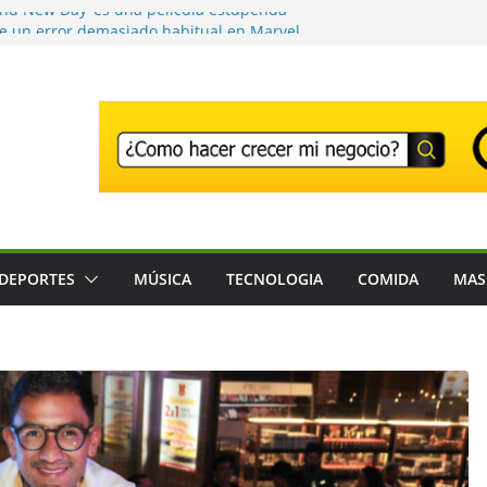
and New Day’ es una película estupenda
e un error demasiado habitual en Marvel
nd New Day’ supera los 1000 millones y ya
una de las películas más taquilleras de
s
o adiós a Franco Baresi, en un funeral
n Milán
r el Festival que transforma los
na experiencia musical irrepetible: Corona
ntes son detenidos en un solo día en
stados Unidos; intensifican operativos de
DEPORTES
MÚSICA
TECNOLOGIA
COMIDA
MAS