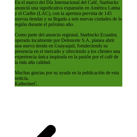
En el marco del Día Internacional del Café, Starbucks
anunció una significativa expansión en América Latina
y el Caribe (LAC), con la apertura prevista de 145
nuevas tiendas y su llegada a seis nuevas ciudades de la
región durante el próximo año.
Como parte del anuncio regional, Starbucks Ecuador,
operado localmente por Delonorte S.A. planea abrir
una nueva tienda en Guayaquil, fortaleciendo su
presencia en el mercado y ofreciendo a los clientes una
experiencia única inspirada en la pasión por el café de
la más alta calidad.
Muchas gracias por su ayuda en la publicación de esta
noticia,
KatherineC.