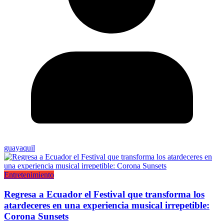
guayaquil
Entretenimiento
Regresa a Ecuador el Festival que transforma los
atardeceres en una experiencia musical irrepetible:
Corona Sunsets