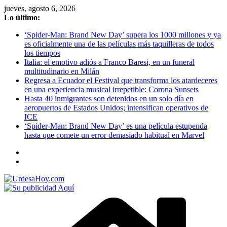
Saltar
jueves, agosto 6, 2026
al
Lo último:
contenido
‘Spider-Man: Brand New Day’ supera los 1000 millones y ya
es oficialmente una de las películas más taquilleras de todos
los tiempos
Italia: el emotivo adiós a Franco Baresi, en un funeral
multitudinario en Milán
Regresa a Ecuador el Festival que transforma los atardeceres
en una experiencia musical irrepetible: Corona Sunsets
Hasta 40 inmigrantes son detenidos en un solo día en
aeropuertos de Estados Unidos; intensifican operativos de
ICE
‘Spider-Man: Brand New Day’ es una película estupenda
hasta que comete un error demasiado habitual en Marvel