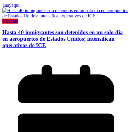
guayaquil
Noticias
Hasta 40 inmigrantes son detenidos en un solo día
en aeropuertos de Estados Unidos; intensifican
operativos de ICE