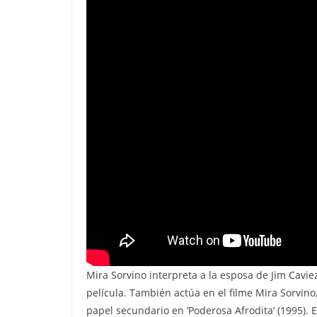
Mira Sorvino interpreta a la esposa de Jim Caviez
película. También actúa en el filme Mira Sorvin
papel secundario en ‘Poderosa Afrodita’ (1995). 