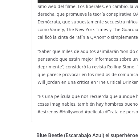
Sitio web del filme. Los liberales, en cambio, l
derecha, que promueve la teoría conspirativa QA
Demócrata, que supuestamente secuestra niños. 
como Variety, The New York Times y The Guardia
calificó la cinta de “afín a QAnon” o simplemente
“Saber que miles de adultos asimilarán ‘Sonido de
pensando que están mejor informados sobre una 
deprimente”, consideró la revista Rolling Stone. 
que parece provocar en los medios de comunicaci
Will Jordan en una crítica en ‘The Critical Drinke
“Es una película que nos recuerda que aunque 
cosas imaginables, también hay hombres buenos q
#estrenos #Hollywood #pelicula #Trata de pers
Blue Beetle (Escarabajo Azul) el superhéroe