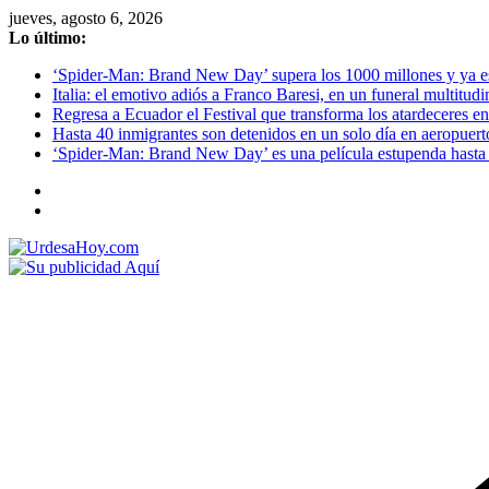
Saltar
jueves, agosto 6, 2026
al
Lo último:
contenido
‘Spider-Man: Brand New Day’ supera los 1000 millones y ya es o
Italia: el emotivo adiós a Franco Baresi, en un funeral multitud
Regresa a Ecuador el Festival que transforma los atardeceres en
Hasta 40 inmigrantes son detenidos en un solo día en aeropuert
‘Spider-Man: Brand New Day’ es una película estupenda hasta 