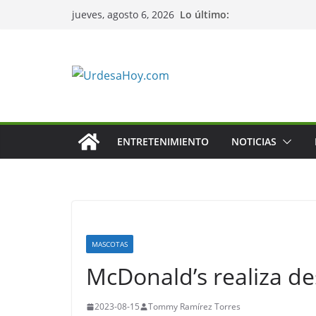
Saltar
Lo último:
jueves, agosto 6, 2026
al
contenido
ENTRETENIMIENTO
NOTICIAS
MASCOTAS
McDonald’s realiza de
2023-08-15
Tommy Ramírez Torres