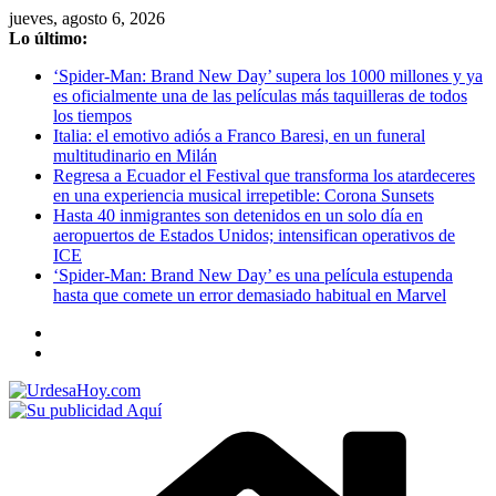
Saltar
jueves, agosto 6, 2026
al
Lo último:
contenido
‘Spider-Man: Brand New Day’ supera los 1000 millones y ya
es oficialmente una de las películas más taquilleras de todos
los tiempos
Italia: el emotivo adiós a Franco Baresi, en un funeral
multitudinario en Milán
Regresa a Ecuador el Festival que transforma los atardeceres
en una experiencia musical irrepetible: Corona Sunsets
Hasta 40 inmigrantes son detenidos en un solo día en
aeropuertos de Estados Unidos; intensifican operativos de
ICE
‘Spider-Man: Brand New Day’ es una película estupenda
hasta que comete un error demasiado habitual en Marvel