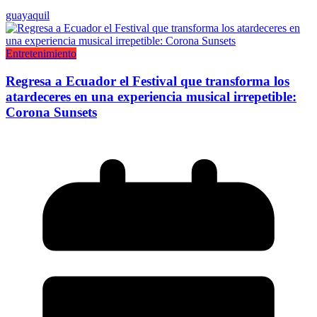
guayaquil
Entretenimiento
Regresa a Ecuador el Festival que transforma los
atardeceres en una experiencia musical irrepetible:
Corona Sunsets