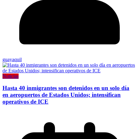
guayaquil
Noticias
Hasta 40 inmigrantes son detenidos en un solo día
en aeropuertos de Estados Unidos; intensifican
operativos de ICE