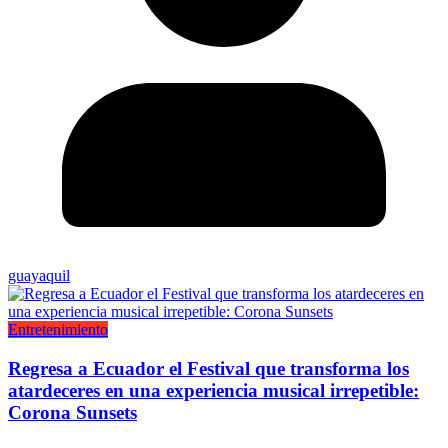
guayaquil
Entretenimiento
Regresa a Ecuador el Festival que transforma los
atardeceres en una experiencia musical irrepetible:
Corona Sunsets