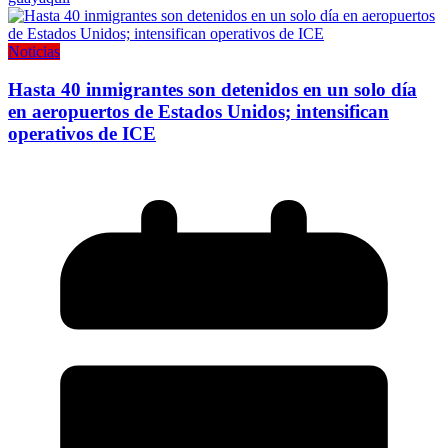
Noticias
Hasta 40 inmigrantes son detenidos en un solo día
en aeropuertos de Estados Unidos; intensifican
operativos de ICE