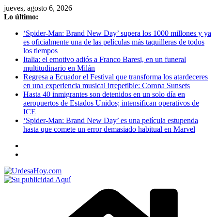
Saltar
jueves, agosto 6, 2026
al
Lo último:
contenido
‘Spider-Man: Brand New Day’ supera los 1000 millones y ya
es oficialmente una de las películas más taquilleras de todos
los tiempos
Italia: el emotivo adiós a Franco Baresi, en un funeral
multitudinario en Milán
Regresa a Ecuador el Festival que transforma los atardeceres
en una experiencia musical irrepetible: Corona Sunsets
Hasta 40 inmigrantes son detenidos en un solo día en
aeropuertos de Estados Unidos; intensifican operativos de
ICE
‘Spider-Man: Brand New Day’ es una película estupenda
hasta que comete un error demasiado habitual en Marvel