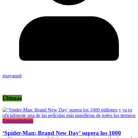
guayaquil
Últimas
Entretenimiento
‘Spider-Man: Brand New Day’ supera los 1000