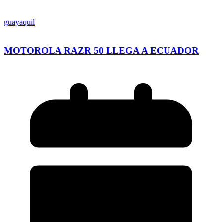
guayaquil
MOTOROLA RAZR 50 LLEGA A ECUADOR