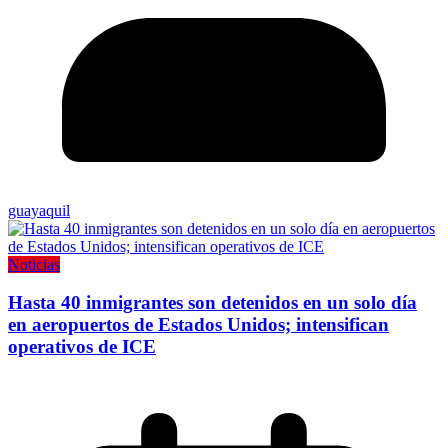
guayaquil
Noticias
Hasta 40 inmigrantes son detenidos en un solo día
en aeropuertos de Estados Unidos; intensifican
operativos de ICE