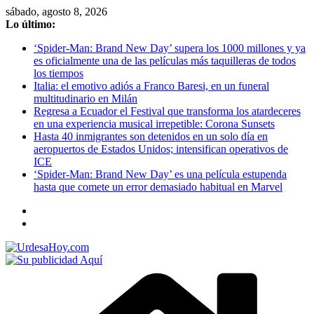
Saltar
sábado, agosto 8, 2026
al
Lo último:
contenido
‘Spider-Man: Brand New Day’ supera los 1000 millones y ya
es oficialmente una de las películas más taquilleras de todos
los tiempos
Italia: el emotivo adiós a Franco Baresi, en un funeral
multitudinario en Milán
Regresa a Ecuador el Festival que transforma los atardeceres
en una experiencia musical irrepetible: Corona Sunsets
Hasta 40 inmigrantes son detenidos en un solo día en
aeropuertos de Estados Unidos; intensifican operativos de
ICE
‘Spider-Man: Brand New Day’ es una película estupenda
hasta que comete un error demasiado habitual en Marvel