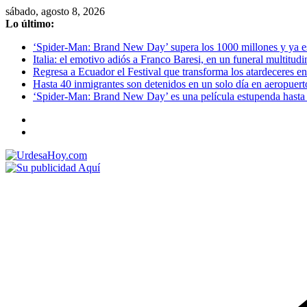
Saltar
sábado, agosto 8, 2026
al
Lo último:
contenido
‘Spider-Man: Brand New Day’ supera los 1000 millones y ya es o
Italia: el emotivo adiós a Franco Baresi, en un funeral multitud
Regresa a Ecuador el Festival que transforma los atardeceres en
Hasta 40 inmigrantes son detenidos en un solo día en aeropuert
‘Spider-Man: Brand New Day’ es una película estupenda hasta 