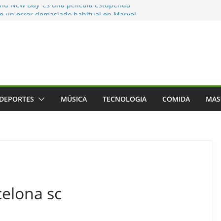
and New Day’ es una película estupenda
e un error demasiado habitual en Marvel
nd New Day’ supera los 1000 millones y ya
una de las películas más taquilleras de
s
o adiós a Franco Baresi, en un funeral
n Milán
r el Festival que transforma los
na experiencia musical irrepetible: Corona
DEPORTES
MÚSICA
TECNOLOGIA
COMIDA
MAS
ntes son detenidos en un solo día en
stados Unidos; intensifican operativos de
celona sc