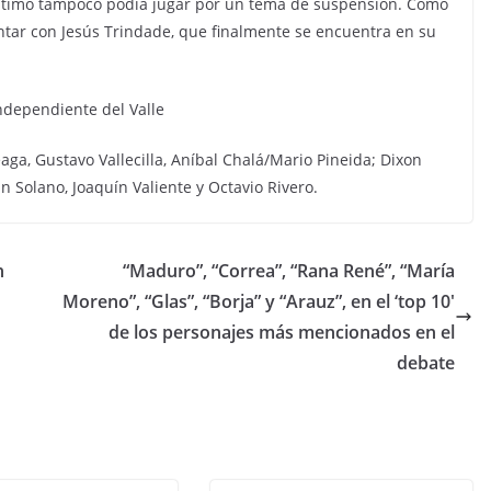
último tampoco podía jugar por un tema de suspensión. Cómo
ontar con Jesús Trindade, que finalmente se encuentra en su
Independiente del Valle
aga, Gustavo Vallecilla, Aníbal Chalá/Mario Pineida; Dixon
n Solano, Joaquín Valiente y Octavio Rivero.
n
“Maduro”, “Correa”, “Rana René”, “María
Moreno”, “Glas”, “Borja” y “Arauz”, en el ‘top 10′
de los personajes más mencionados en el
debate